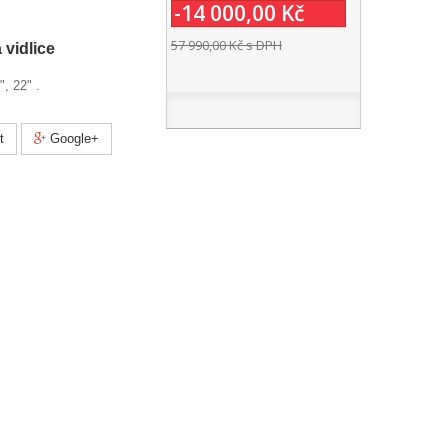
-14 000,00 Kč
57 990,00 Kč
s DPH
vidlice
, 22" .
t
Google+