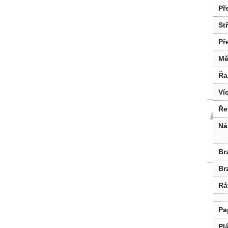
Př
St
Př
Mě
Řa
Ví
Ře
Ná
Br
Br
Rá
Pa
Pl