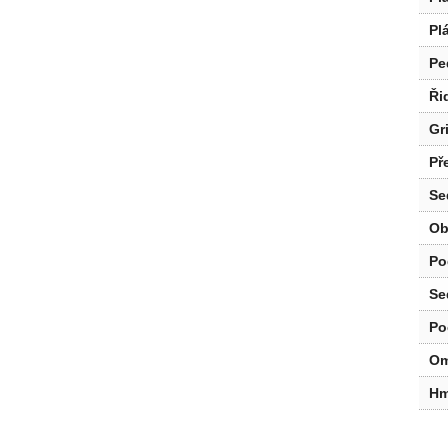
Pl
Pe
Ři
Gr
Př
Se
Ob
Po
Se
Po
Om
Hm