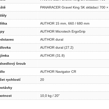
áště
PANARACER Gravel King SK skládací 700 ×
dály
dítka
AUTHOR 15 mm, 660 / 680 mm
ipy
AUTHOR Microtech ErgoGrip
edstavec
AUTHOR dural
dlovka
AUTHOR dural (27.2)
jímka
AUTHOR (31.8)
dsedlový šroub
dlo
AUTHOR Navigator CR
čet rychlostí
20
otávky
otnost
10,0 kg / 20"