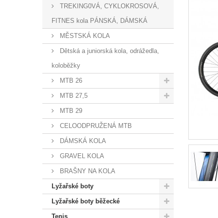
TREKING0VÁ, CYKLOKROSOVÁ,
FITNES kola PÁNSKÁ, DÁMSKÁ
MĚSTSKÁ KOLA
Dětská a juniorská kola, odrážedla,
koloběžky
MTB 26
MTB 27,5
MTB 29
CELOODPRUŽENÁ MTB
DÁMSKÁ KOLA
GRAVEL KOLA
BRAŠNY NA KOLA
Lyžařské boty
Lyžařské boty běžecké
Tenis