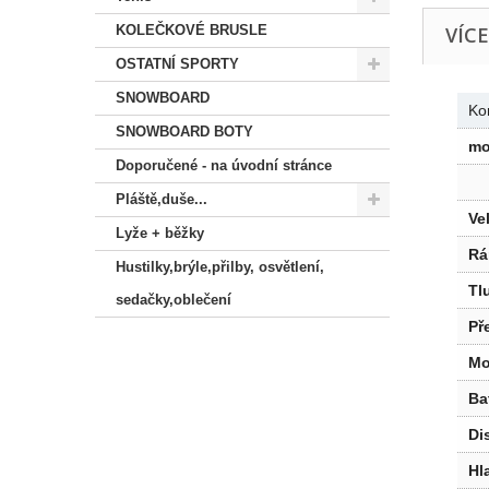
KOLEČKOVÉ BRUSLE
VÍC
OSTATNÍ SPORTY
SNOWBOARD
Ko
SNOWBOARD BOTY
mo
Doporučené - na úvodní stránce
Pláště,duše...
Ve
Lyže + běžky
R
Hustilky,brýle,přilby, osvětlení,
Tl
sedačky,oblečení
Př
Mo
Ba
Di
Hl