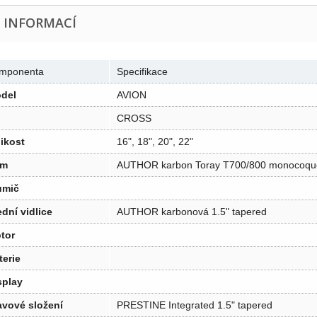
E INFORMACÍ
mponenta
Specifikace
del
AVION
CROSS
likost
16", 18", 20", 22"
ám
AUTHOR karbon Toray T700/800 monocoqu
umič
ední vidlice
AUTHOR karbonová 1.5" tapered
tor
terie
splay
avové složení
PRESTINE Integrated 1.5" tapered