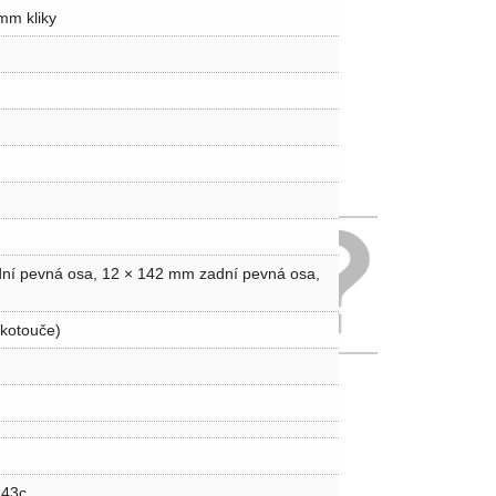
mm kliky
í pevná osa, 12 × 142 mm zadní pevná osa,
kotouče)
 43c