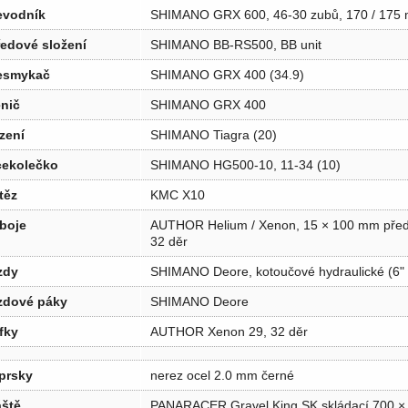
evodník
SHIMANO GRX 600, 46-30 zubů, 170 / 175 
ředové složení
SHIMANO BB-RS500, BB unit
esmykač
SHIMANO GRX 400 (34.9)
nič
SHIMANO GRX 400
zení
SHIMANO Tiagra (20)
cekolečko
SHIMANO HG500-10, 11-34 (10)
těz
KMC X10
boje
AUTHOR Helium / Xenon, 15 × 100 mm předn
32 děr
zdy
SHIMANO Deore, kotoučové hydraulické (6" 
zdové páky
SHIMANO Deore
fky
AUTHOR Xenon 29, 32 děr
prsky
nerez ocel 2.0 mm černé
áště
PANARACER Gravel King SK skládací 700 ×