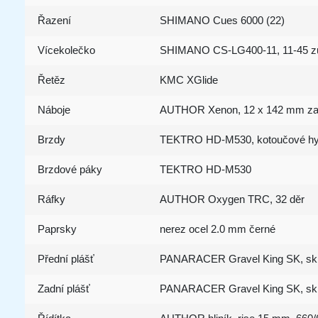
Řazení
SHIMANO Cues 6000 (22)
Vícekolečko
SHIMANO CS-LG400-11, 11-45 zu
Řetěz
KMC XGlide
Náboje
AUTHOR Xenon, 12 x 142 mm zad
Brzdy
TEKTRO HD-M530, kotoučové hydr
Brzdové páky
TEKTRO HD-M530
Ráfky
AUTHOR Oxygen TRC, 32 děr
Paprsky
nerez ocel 2.0 mm černé
Přední plášť
PANARACER Gravel King SK, sklá
Zadní plášť
PANARACER Gravel King SK, sklá