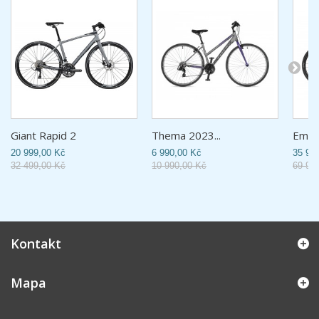
Giant Rapid 2
Thema 2023...
Empi
20 999,00 Kč
6 990,00 Kč
35 99
32 499,00 Kč
10 990,00 Kč
69 99
Kontakt
Mapa