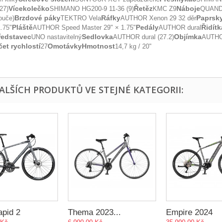
Vícekolečko
Řetěz
Náboje
(27)
SHIMANO HG200-9 11-36 (9)
KMC Z9
QUANDO
Brzdové páky
Ráfky
Paprsk
ouče)
TEKTRO Vela
AUTHOR Xenon 29 32 děr
Pláště
Pedály
Řidítk
1.75"
AUTHOR Speed Master 29" × 1.75"
AUTHOR dural
ředstavec
Sedlovka
Objímka
UNO nastavitelný
AUTHOR dural (27.2)
AUTHO
et rychlostí
Omotávky
Hmotnost
27
14,7 kg / 20"
DALŠÍCH PRODUKTŮ VE STEJNÉ KATEGORII:
apid 2
Thema 2023...
Empire 2024