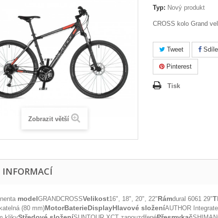
Typ:
Nový produkt
CROSS kolo Grand vel
Tweet
Sdíle
Pinterest
Tisk
Zobrazit větší
E INFORMACÍ
model
Velikost
Rám
T
nenta
GRANDCROSS
16", 18", 20", 22"
dural 6061 29"
Motor
Baterie
Display
Hlavové složení
atelná (80 mm)
AUTHOR Integrate
Středové složení
Přesmykač
 kliky
SUNTOUR XCT zapouzdřené
SHIMANO