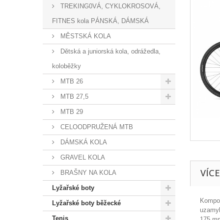
TREKING0VÁ, CYKLOKROSOVÁ,
FITNES kola PÁNSKÁ, DÁMSKÁ
MĚSTSKÁ KOLA
Dětská a juniorská kola, odrážedla,
koloběžky
MTB 26
MTB 27,5
MTB 29
CELOODPRUŽENÁ MTB
DÁMSKÁ KOLA
GRAVEL KOLA
VÍC
BRAŠNY NA KOLA
Lyžařské boty
Kompo
Lyžařské boty běžecké
uzamyk
Tenis
175 mm