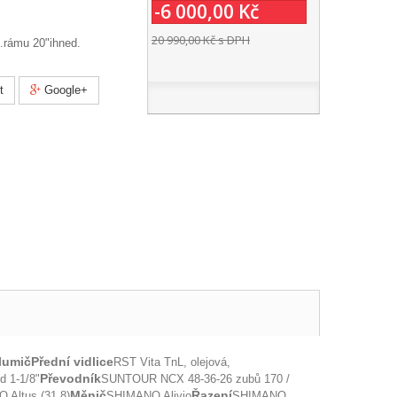
-6 000,00 Kč
20 990,00 Kč
s DPH
.rámu 20"ihned.
t
Google+
lumič
Přední vidlice
RST Vita TnL, olejová,
Převodník
d 1-1/8"
SUNTOUR NCX 48-36-26 zubů 170 /
Měnič
Řazení
 Altus (31.8)
SHIMANO Alivio
SHIMANO