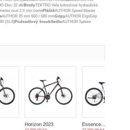
Brzdy
 Disc 32 děr
TEKTRO Vela kotoučové hydraulické
y
Pláště
nerez ocel 2.0 mm černé
AUTHOR Speed Master
a
Gripy
AUTHOR 25 mm 660 / 680 mm
AUTHOR ErgoGrip
Podsedlový šroub
Sedlo
R (31.8)
AUTHOR Sphere
Horizon 2023
Essence...