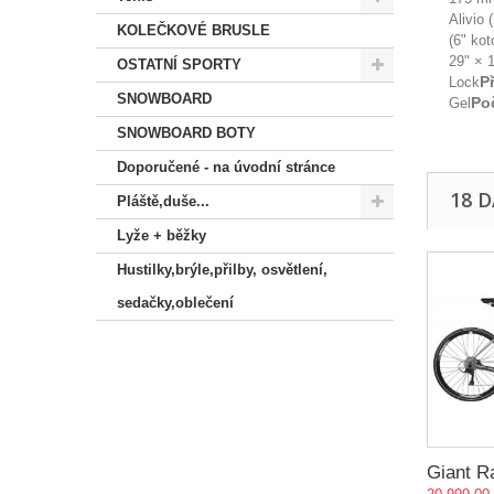
Alivio 
KOLEČKOVÉ BRUSLE
(6" kot
29" × 
OSTATNÍ SPORTY
P
Lock
SNOWBOARD
Poč
Gel
SNOWBOARD BOTY
Doporučené - na úvodní stránce
18 
Pláště,duše...
Lyže + běžky
Hustilky,brýle,přilby, osvětlení,
sedačky,oblečení
Giant R