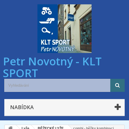
Petr Novotný - KLT
SPORT
NABÍDKA
Lyže
BĚŽECKÉ LYŽE
combi - běžky kombinaci