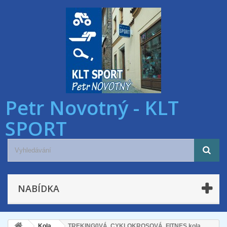
Petr Novotný - KLT
SPORT
NABÍDKA
Kola
TREKING0VÁ, CYKLOKROSOVÁ, FITNES kola