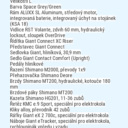
Velikosti L
Barva Space Grey/Green
Rám ALUXX SL Aluminum, středový motor,
integrovaná baterie, integrovaný úchyt na stojánek
(KSA 18)
Vidlice RST Volante, zdvih 60 mm, hydraulický
lockout, sloupek OverDrive
Řídítka Giant Connect XC Riser
Představec Giant Connect
Sedlovka Giant, hliníková, 30,9 mm
Sedlo Giant Contact Comfort (Upright)
Pedály hliníkové
Řazení Shimano M2000, převody 1x9
Přehazovačka Shimano Deore
Brzdy Shimano MT200, hydraulické, kotouče 180
mm
Brzdové páky Shimano MT200
Kazeta Shimano HG201, 11-36 zubů
Řetěz KMC e.9 Sport, speciální pro elektrokola
Kliky alloy, převodník 42 zubů
Ráfky Giant eX 2 700c, speciální pro elektrokola
Náboje Giant eTracker, speciální pro elektrokola,
rychloupínák vpředu i vzadu