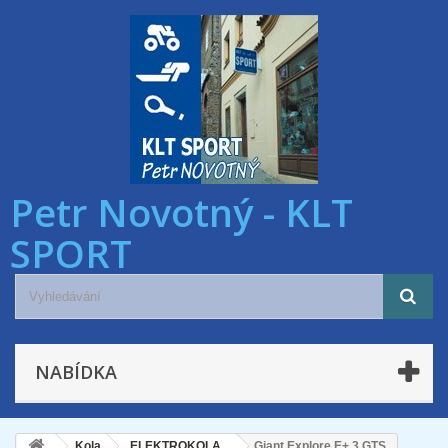
Petr Novotný - KLT
SPORT
NABÍDKA
Kola
ELEKTROKOLA
Giant Explore E+ 3 GTS