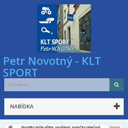
Petr Novotný - KLT
SPORT
NABÍDKA
Hustilky,brýle,přilby, osvětlení, sedačky,oblečení
Stojan