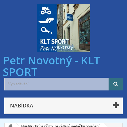
Petr Novotný - KLT
SPORT
NABÍDKA
Hustilky,brýle,přilby, osvětlení, sedačky,oblečení