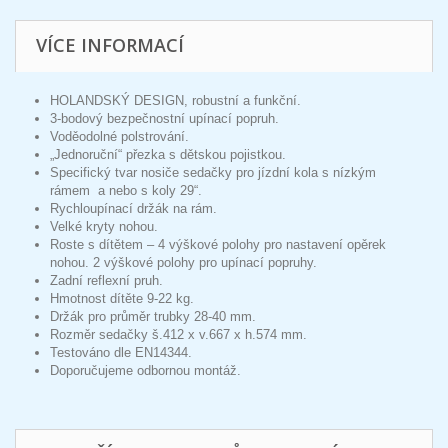
VÍCE INFORMACÍ
HOLANDSKÝ DESIGN, robustní a funkční.
3-bodový bezpečnostní upínací popruh.
Voděodolné polstrování.
„Jednoruční“ přezka s dětskou pojistkou.
Specifický tvar nosiče sedačky pro jízdní kola s nízkým
rámem a nebo s koly 29“.
Rychloupínací držák na rám.
Velké kryty nohou.
Roste s dítětem – 4 výškové polohy pro nastavení opěrek
nohou. 2 výškové polohy pro upínací popruhy.
Zadní reflexní pruh.
Hmotnost dítěte 9-22 kg.
Držák pro průměr trubky 28-40 mm.
Rozměr sedačky š.412 x v.667 x h.574 mm.
Testováno dle EN14344.
Doporučujeme odbornou montáž.