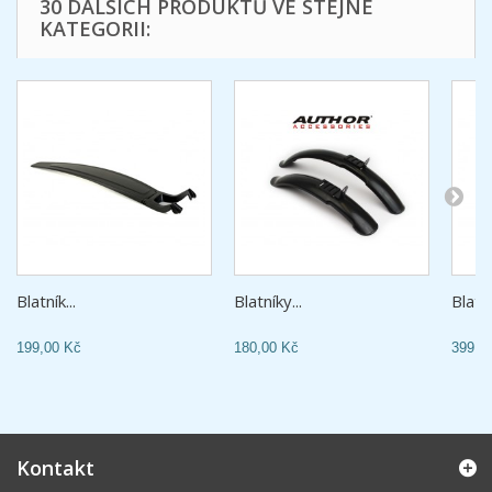
30 DALŠÍCH PRODUKTŮ VE STEJNÉ
KATEGORII:
Blatník...
Blatníky...
Blatní
199,00 Kč
180,00 Kč
399,0
Kontakt