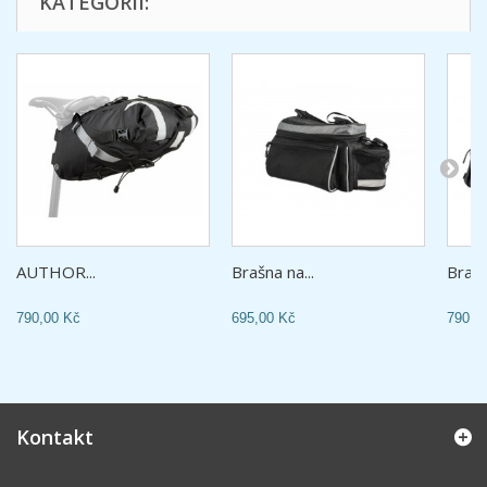
KATEGORII:
AUTHOR...
Brašna na...
Brašn
790,00 Kč
695,00 Kč
790,0
Kontakt