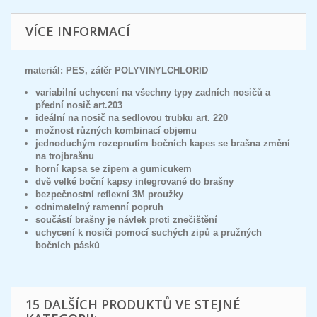
VÍCE INFORMACÍ
materiál: PES, zátěr POLYVINYLCHLORID
variabilní uchycení na všechny typy zadních nosičů a
přední nosič art.203
ideální na nosič na sedlovou trubku art. 220
možnost různých kombinací objemu
jednoduchým rozepnutím bočních kapes se brašna změní
na trojbrašnu
horní kapsa se zipem a gumicukem
dvě velké boční kapsy integrované do brašny
bezpečnostní reflexní 3M proužky
odnimatelný ramenní popruh
součástí brašny je návlek proti znečištění
uchycení k nosiči pomocí suchých zipů a pružných
bočních pásků
15 DALŠÍCH PRODUKTŮ VE STEJNÉ