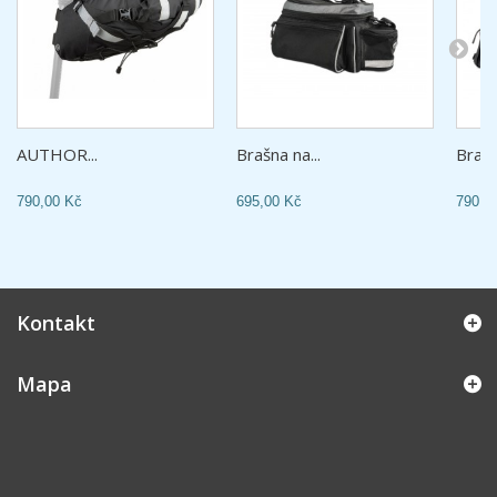
AUTHOR...
Brašna na...
Brašn
790,00 Kč
695,00 Kč
790,0
Kontakt
Mapa