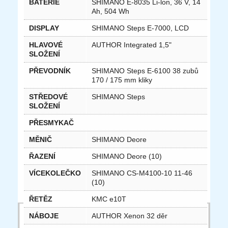
BATERIE
SHIMANO E-8035 Li-lon, 36 V, 14
Ah, 504 Wh
DISPLAY
SHIMANO Steps E-7000, LCD
HLAVOVÉ
AUTHOR Integrated 1,5"
SLOŽENÍ
PŘEVODNÍK
SHIMANO Steps E-6100 38 zubů
170 / 175 mm kliky
STŘEDOVÉ
SHIMANO Steps
SLOŽENÍ
PŘESMYKAČ
MĚNIČ
SHIMANO Deore
ŘAZENÍ
SHIMANO Deore (10)
VÍCEKOLEČKO
SHIMANO CS-M4100-10 11-46
(10)
ŘETĚZ
KMC e10T
NÁBOJE
AUTHOR Xenon 32 děr