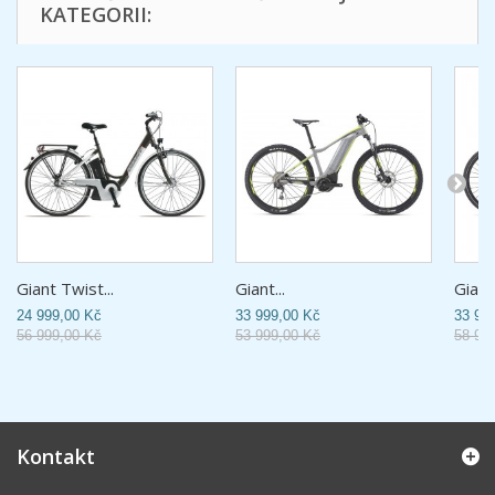
KATEGORII:
Giant Twist...
Giant...
Giant.
24 999,00 Kč
33 999,00 Kč
33 99
56 999,00 Kč
53 999,00 Kč
58 99
Kontakt