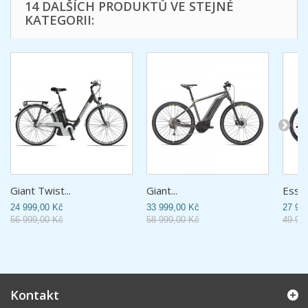
14 DALŠÍCH PRODUKTŮ VE STEJNÉ
KATEGORII:
Giant Twist...
Giant...
Essen
24 999,00 Kč
33 999,00 Kč
27 99
56 999,00 Kč
58 999,00 Kč
49 99
Kontakt