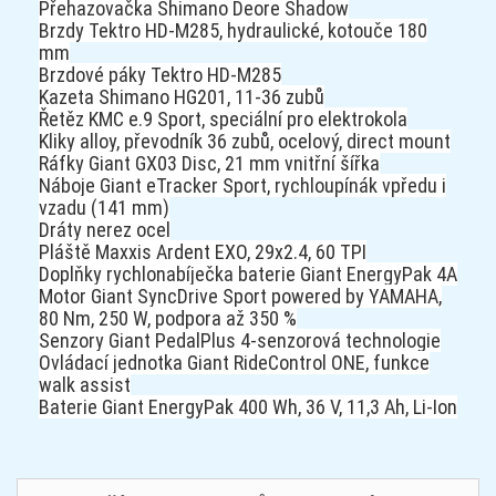
Přehazovačka Shimano Deore Shadow
Brzdy Tektro HD-M285, hydraulické, kotouče 180
mm
Brzdové páky Tektro HD-M285
Kazeta Shimano HG201, 11-36 zubů
Řetěz KMC e.9 Sport, speciální pro elektrokola
Kliky alloy, převodník 36 zubů, ocelový, direct mount
Ráfky Giant GX03 Disc, 21 mm vnitřní šířka
Náboje Giant eTracker Sport, rychloupínák vpředu i
vzadu (141 mm)
Dráty nerez ocel
Pláště Maxxis Ardent EXO, 29x2.4, 60 TPI
Doplňky rychlonabíječka baterie Giant EnergyPak 4A
Motor Giant SyncDrive Sport powered by YAMAHA,
80 Nm, 250 W, podpora až 350 %
Senzory Giant PedalPlus 4-senzorová technologie
Ovládací jednotka Giant RideControl ONE, funkce
walk assist
Baterie Giant EnergyPak 400 Wh, 36 V, 11,3 Ah, Li-Ion