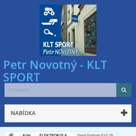
Petr Novotný - KLT
SPORT
NABÍDKA
Kola
ELEKTROKOLA
Giant Fathom E+3 29