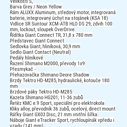
Velikosti S,
Barva Grey / Neon Yellow
Rám ALUXX Aluminum, středový motor, integrovaná
baterie, integrovaný úchyt na stojánek (KSA 18)
Vidlice SR Suntour XCM-ATB HLO DS 29, zdvih 100
mm, lockout, sloupek OverDrive
Řídítka Giant Connect TR, 31,8 x 780 mm
Představec Giant Connect
Sedlovka Giant, hliníková, 30,9 mm
Sedlo Giant Contact (Neutral)
Pedály hliníkové
Řazení Shimano M2000, převody 1x9
Přesmykač -
Přehazovačka Shimano Deore Shadow
Brzdy Tektro HD-M285, hydraulické, kotouče 180
mm
Brzdové páky Tektro HD-M285
Kazeta Shimano HG201, 11-36 zubů
Řetěz KMC e.9 Sport, speciální pro elektrokola
Kliky alloy, převodník 36 zubů, ocelový, direct mount
Ráfky Giant GX03 Disc, 21 mm vnitřní šířka
Náboje Giant eTracker Sport, rychloupínák vpředu i
vzadu (141 mm)