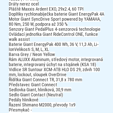
Dráty nerez ocel
Pláště Maxxis Ardent EXO, 29x2.4, 60 TPI
Doplňky rychlonabíječka baterie Giant EnergyPak 4A
Motor Giant SyncDrive Sport powered by YAMAHA,
80 Nm, 250 W, podpora až 350 %
Senzory Giant PedalPlus 4-senzorová technologie
Ovládací jednotka Giant RideControl ONE, funkce
walk assist
Baterie Giant EnergyPak 400 Wh, 36 V, 11,3 Ah, Li-
Ion
Velikosti S, M, L, XL
Barva Grey / Neon Yellow
Rám ALUXX Aluminum, středový motor, integrovaná
baterie, integrovaný úchyt na stojánek (KSA 18)
Vidlice SR Suntour XCM-ATB HLO DS 29, zdvih 100
mm, lockout, sloupek OverDrive
Řídítka Giant Connect TR, 31,8 x 780 mm
Představec Giant Connect
Sedlovka Giant, hliníková, 30,9 mm
Sedlo Giant Contact (Neutral)
Pedály hliníkové
Řazení Shimano M2000, převody 1x9
Přesmykač -