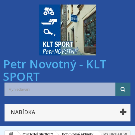
Petr Novotný - KLT
SPORT
NABÍDKA
OSTATNÍ SPORTY
boty volné aktivity
RX BREAK W