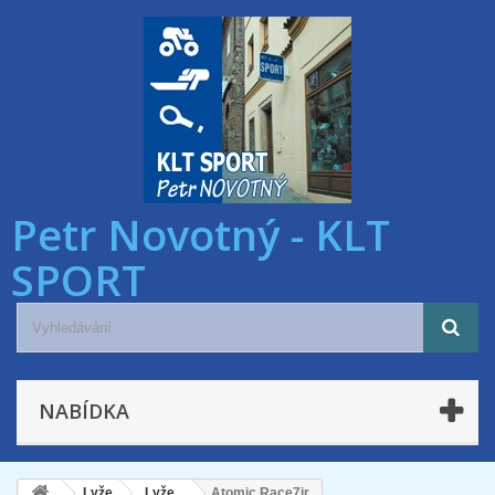
Petr Novotný - KLT
SPORT
NABÍDKA
Lyže
Lyže
Atomic Race7jr