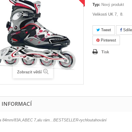
Typ:
Nový produkt
Velikosti UK 7, 8.
Tweet
Sdíle
Pinterest
Tisk
Zobrazit větší
E INFORMACÍ
a 84mm/83A,ABEC 7,alu rám...BESTSELLER-rychloutahování