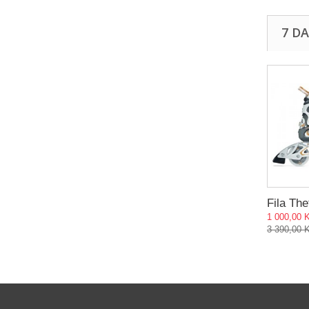
7 D
Fila The
1 000,00 
3 390,00 