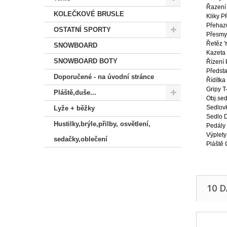
Řazení
KOLEČKOVÉ BRUSLE
Kliky 
Přeha
OSTATNÍ SPORTY
Přesm
Řetěz 
SNOWBOARD
Kazeta
SNOWBOARD BOTY
Řízení
Předst
Doporučené - na úvodní stránce
Řídítk
Gripy 
Pláště,duše...
Obj.se
Sedlov
Lyže + běžky
Sedlo 
Hustilky,brýle,přilby, osvětlení,
Pedály
Výplet
sedačky,oblečení
Pláště
10 