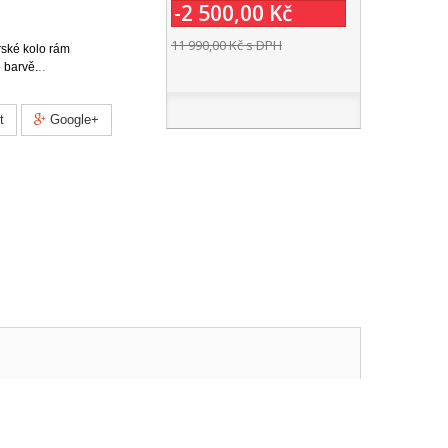
-2 500,00 Kč
11 990,00 Kč
s DPH
rské kolo rám
..
 barvě.
t
Google+