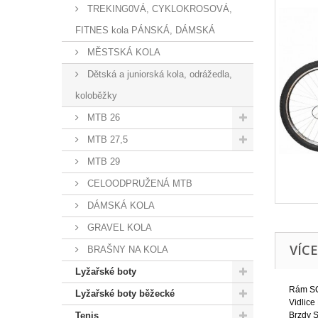
TREKING0VÁ, CYKLOKROSOVÁ,
FITNES kola PÁNSKÁ, DÁMSKÁ
MĚSTSKÁ KOLA
Dětská a juniorská kola, odrážedla,
koloběžky
MTB 26
MTB 27,5
MTB 29
CELOODPRUŽENÁ MTB
DÁMSKÁ KOLA
GRAVEL KOLA
VÍC
BRAŠNY NA KOLA
Lyžařské boty
Rám SC
Lyžařské boty běžecké
Vidlic
Tenis
Brzdy 