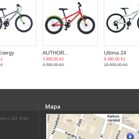
Energy
AUTHOR...
Ultima 24
Kč
3 490,00 Kč
9 490,00 Kč
Kč
4 990,00 Kč
10 990,00 Kč
Mapa
va č.114, Kolín