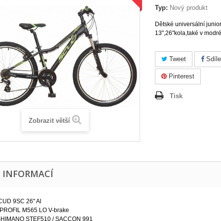
Typ:
Nový produkt
Dětské universální junio
13",26"kola,také v modré
Tweet
Sdíle
Pinterest
Tisk
Zobrazit větší
E INFORMACÍ
UD 9SC 26" Al
e PROFIL M565 LO V-brake
SHIMANO STEF510 / SACCON 991