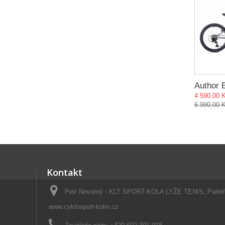
Author 
4 590,00 
6 990,00 
Kontakt
Petr Novotný - KLT SPORT-KOLA LYŽE TENIS, Parléřo
www.cyklosport-kolin.cz