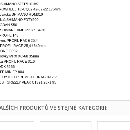
 SHIMANO STEF510 3x7
PROWHEEL TC-CQ02 42-32-22 175mm
zovačka SHIMANO RDM310
ykač SHIMANO FDTY500
YABAN S50
 SHIMANO AMFTZ21/7 14-28
 PROFIL 148
avec PROFIL RACE 25,4
a PROFIL RACE 25,4 / 640mm
T-ONE GP32
dlovky MRX XC-68 35mm
ka PROFIL RACE 31,6
DDK 3166
 FEIMIN FP-804
y JOYTECH / REMERX DRAGON 26"
 CST GRIZZLY PEAK C1391 26x1,95
DALŠÍCH PRODUKTŮ VE STEJNÉ KATEGORII: